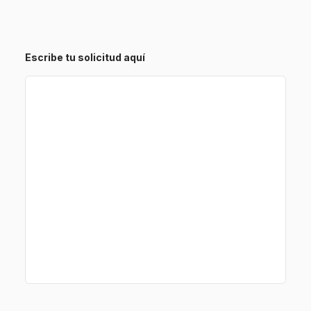
Escribe tu solicitud aquí