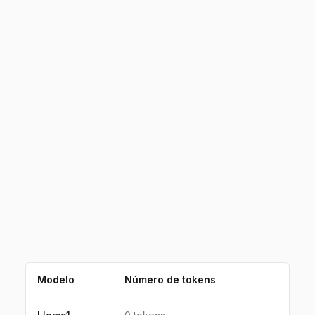
Modelo
Número de tokens