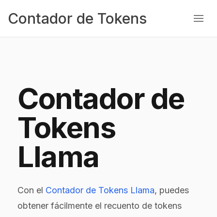
Contador de Tokens
Contador de
Tokens
Llama
Con el
Contador de Tokens Llama
, puedes
obtener fácilmente el recuento de tokens