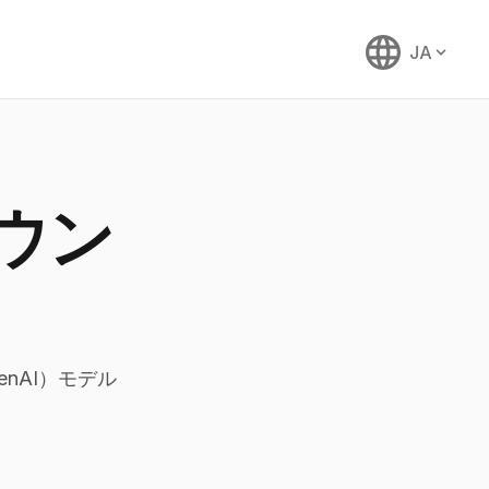
JA
カウン
enAI）モデル