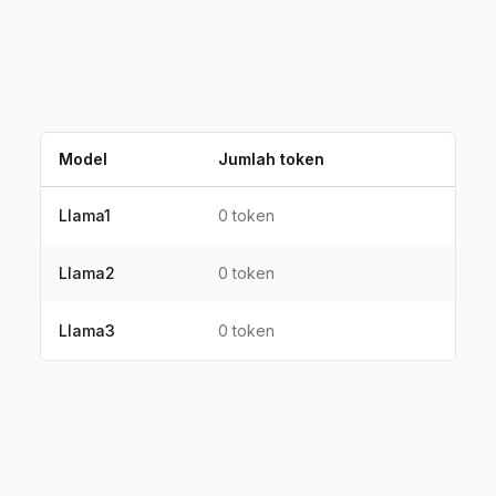
Model
Jumlah token
Llama1
0
token
Llama2
0
token
Llama3
0
token